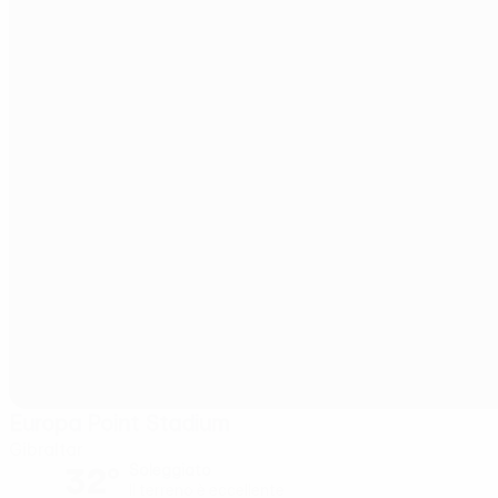
Europa Point Stadium
Gibraltar
32°
Soleggiato
Il terreno è eccellente