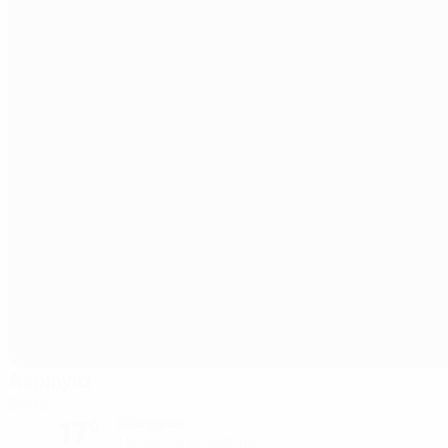
Aspmyra
Bodø
17°
Soleggiato
Il terreno è eccellente