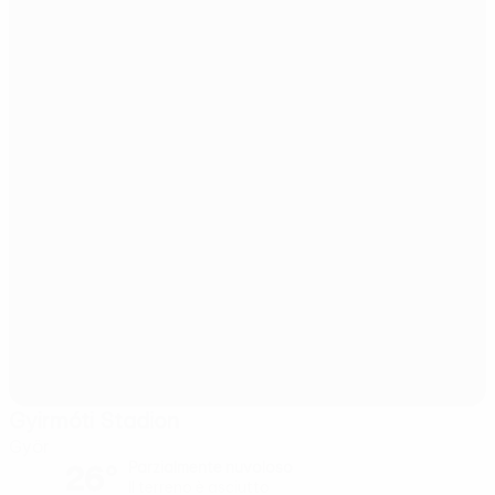
Gyirmóti Stadion
Györ
26°
Parzialmente nuvoloso
Il terreno è asciutto