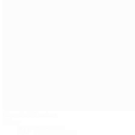
Bloomfield Stadium
Tel Aviv
30°
serata limpida
Il terreno è eccellente