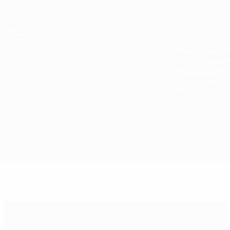
Passa
al
contenuto
UEFA Conference League
Scarica
principale
Risultati e statistiche live
UEFA Conference League
Fiorentina vs West Ham
Sommario
Aggiornamenti
Info partita
La finale