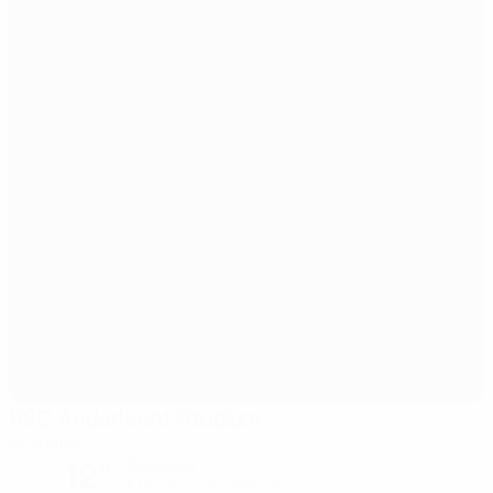
RSC Anderlecht Stadium
Bruxelles
12°
Nuvoloso
Il terreno è eccellente