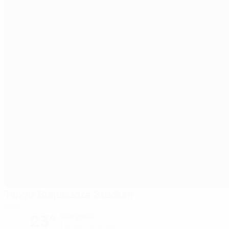
Tengiz Burjanadze Stadium
Gori
23°
Soleggiato
Il terreno è umido