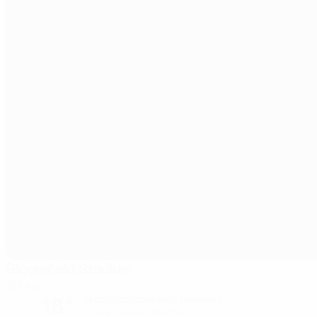
Bloomfield Stadium
Tel Aviv
18°
Serata parzialmente nuvolosa
Il terreno è eccellente