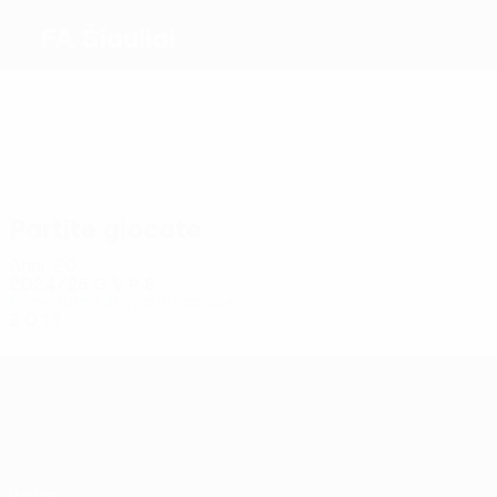
FA Šiauliai
Migliori marcatori
Più presenze
Partite giocate
Anni '20
2024/25
G
V
P
S
Primo turno di qualificazione
2
0
1
1
UEFA Conference League
Partite