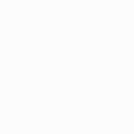
Notizie
Storia
Dettagli
Store (club)
no
Português