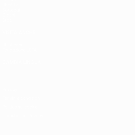
UEFA.tv
Sorteggi
Giochi
Stat.
VISITA ANCHE
UEFA.com
Fondazione UEFA
CAMBIA LINGUA
Italiano
English
Français
Deutsch
Русский
Español
Italia
Privacy
Termini e condizioni
Politica sui cookie
Impostazioni Privacy