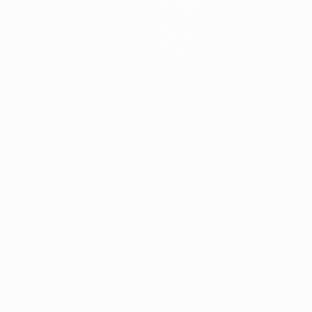
Squadre
Notizie
Storia
Dettagli
Store (club)
no
Português