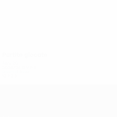
12
12
Sano
Nebel
Partite giocate
Anni '20
2025/26
G
V
P
S
Quarti di finale
12
7
2
3
UEFA Conference League