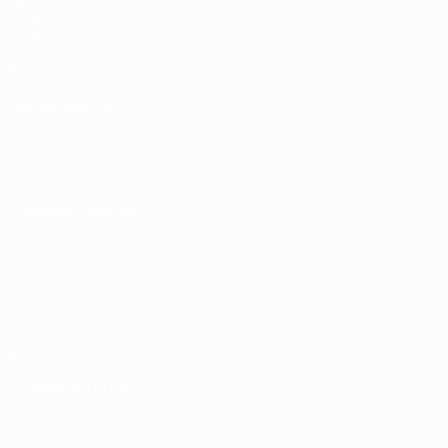
Partite
UEFA.tv
Sorteggi
Giochi
Stat.
VISITA ANCHE
UEFA.com
Fondazione UEFA
CAMBIA LINGUA
Italiano
English
Français
Deutsch
Русский
Español
Italia
Privacy
Termini e condizioni
Politica sui cookie
Impostazioni Privacy