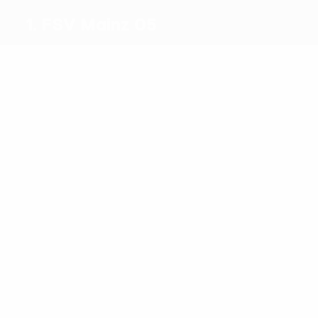
1. FSV Mainz 05
Migliori
marcatori
4
2
Amiri
Weiper
Più
presenze