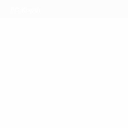
FC Koper
Migliori
marcatori
2
2
Irabor
D. Jurić
Più
presenze