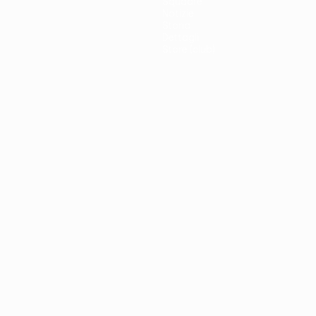
Squadre
Notizie
Storia
Dettagli
Store (club)
no
Português