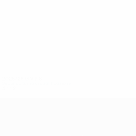
6
6
Manseri
Mittendorfer
2025/26
G
V
P
S
Secondo turno di qualificazione
4
1
1
2