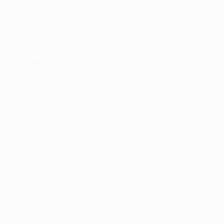
Partite
UEFA.tv
Sorteggi
Giochi
Stat.
VISITA ANCHE
UEFA.com
Fondazione UEFA
CAMBIA LINGUA
Italiano
English
Français
Deutsch
Русский
Español
Italia
Privacy
Termini e condizioni
Politica sui cookie
Impostazioni Privacy