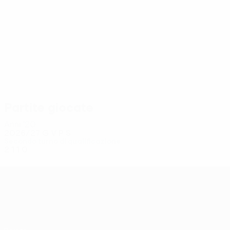
6
6
Longonda
Tomek
Partite giocate
Anni '20
2026/27
G
V
P
S
Secondo turno di qualificazione
2
1
1
0
UEFA Conference League