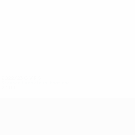
5
4
Matondo
Pabai
2022/23
G
V
P
S
Secondo turno di qualificazione
2
1
0
1