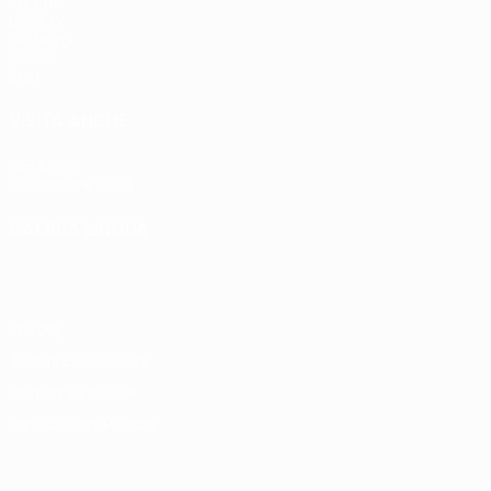
Partite
UEFA.tv
Sorteggi
Giochi
Stat.
VISITA ANCHE
UEFA.com
Fondazione UEFA
CAMBIA LINGUA
Italiano
English
Français
Deutsch
Русский
Español
Italia
Privacy
Termini e condizioni
Politica sui cookie
Impostazioni Privacy