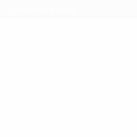
FC Neman Grodno
Migliori
marcatori
6
2
Savitski
Kravtsov
Più
presenze