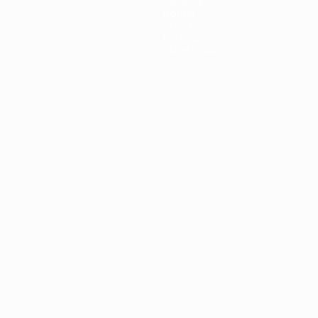
Squadre
Notizie
Storia
Dettagli
Store (club)
no
Português