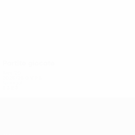
16
16
Pantya
Parkhomenko
Partite giocate
Anni '20
2025/26
G
V
P
S
Spareggi
8
3
2
3
UEFA Conference League