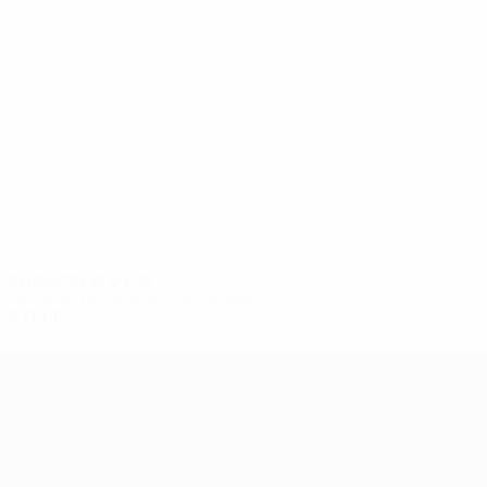
16
16
Kozlov
Zubovich
2024/25
G
V
P
S
Secondo turno di qualificazione
2
0
1
1