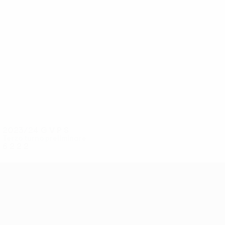
15
15
Evdokimov
Yakimov
2023/24
G
V
P
S
Terzo turno preliminare
6
2
2
2