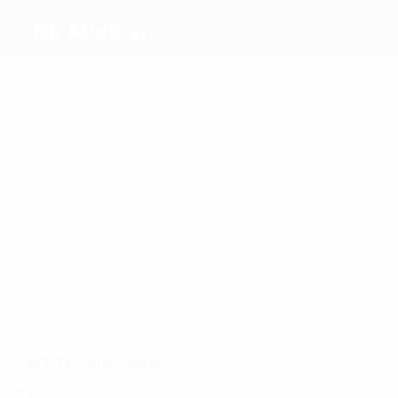
NK Maribor
Migliori
marcatori
3
2
2
2
Iličić
Brnić
Žugelj
J.
4
Repas
1
Jakupovic
Tshipamba
Più
presenze
18
18
15
12
9
J.
Jug
Milec
Božić
Sikošek
12
Repas
Jakupovic
Partite giocate
Anni '20