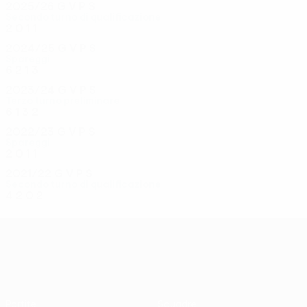
2025/26
G
V
P
S
Secondo turno di qualificazione
2
0
1
1
2024/25
G
V
P
S
Spareggi
6
2
1
3
2023/24
G
V
P
S
Terzo turno preliminare
6
1
3
2
2022/23
G
V
P
S
Spareggi
2
0
1
1
2021/22
G
V
P
S
Secondo turno di qualificazione
4
2
0
2
UEFA Conference League
Partite
Squadre