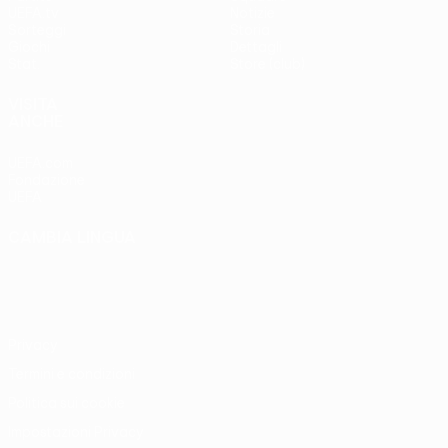
UEFA.tv
Notizie
Sorteggi
Storia
Giochi
Dettagli
Stat.
Store (club)
VISITA
ANCHE
UEFA.com
Fondazione
UEFA
CAMBIA LINGUA
Italiano
English
Français
Deutsch
Русский
Español
Italiano
Português
Privacy
Termini e condizioni
Politica sui cookie
Impostazioni Privacy