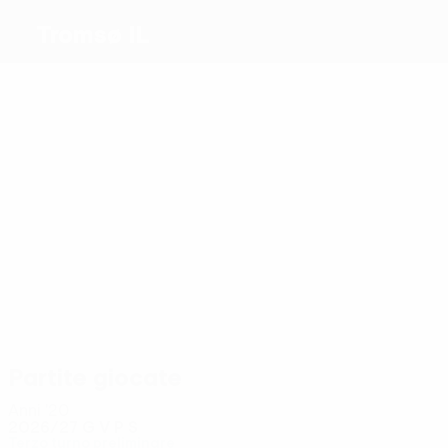
Tromsø IL
Migliori
marcatori
2
1
Hien
1
Larsen
Hjertø
2
3
Nordås
Dahl
Romsaas
Dahlqvist
Più
presenze
5
4
4
5
4
5
Larsen
Paintsil
Guddal
Jenssen
Jenssen
Skjærvik
Partite giocate
Anni '20
2026/27
G
V
P
S
Terzo turno preliminare