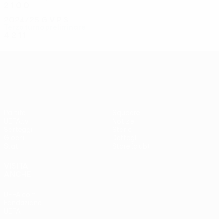
2
1
0
0
2024/25
G
V
P
S
Terzo turno preliminare
4
2
1
1
UEFA Conference League
Partite
Squadre
UEFA.tv
Notizie
Sorteggi
Storia
Giochi
Dettagli
Stat.
Store (club)
VISITA
ANCHE
UEFA.com
Fondazione
UEFA