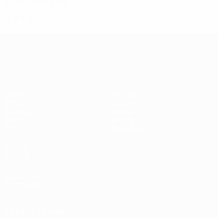
2025/26
G
V
P
S
Finale
17
9
5
3
UEFA Conference League
Partite
Squadre
UEFA.tv
Notizie
Sorteggi
Storia
Giochi
Dettagli
Stat.
Store (club)
VISITA
ANCHE
UEFA.com
Fondazione
UEFA
CAMBIA LINGUA