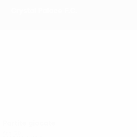
Crystal Palace F.C.
1
2025/26
Migliori
marcatori
9
3
2
2
2
2
I. Sarr
Mateta
Uche
Lacroix
Nketiah
Mitchell
Più
presenze
16
15
14
14
15
16
Lacroix
I. Sarr
Muñoz
Mitchell
Kamada
Wharton
Partite giocate
Anni '20