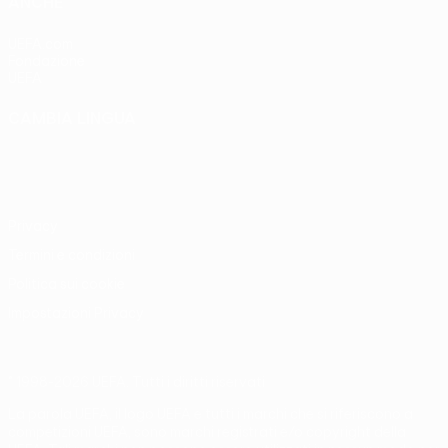
ANCHE
UEFA.com
Fondazione
UEFA
CAMBIA LINGUA
Italiano
English
Français
Deutsch
Русский
Español
Italiano
Português
Privacy
Termini e condizioni
Politica sui cookie
Impostazioni Privacy
© 1998-2026 UEFA. Tutti i diritti riservati
La parola UEFA, il logo UEFA e tutti i marchi che si riferiscono a
competizioni UEFA, sono marchi registrati e/o copyright della