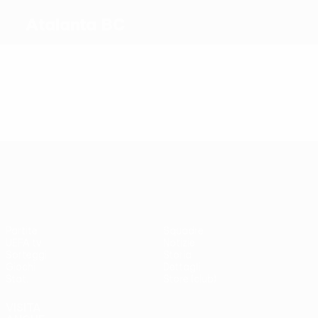
Atalanta BC
Migliori marcatori
Più presenze
UEFA Conference League
Partite
Squadre
UEFA.tv
Notizie
Sorteggi
Storia
Giochi
Dettagli
Stat.
Store (club)
VISITA