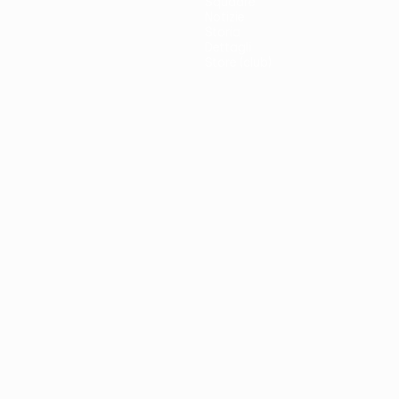
Squadre
Notizie
Storia
Dettagli
Store (club)
no
Português