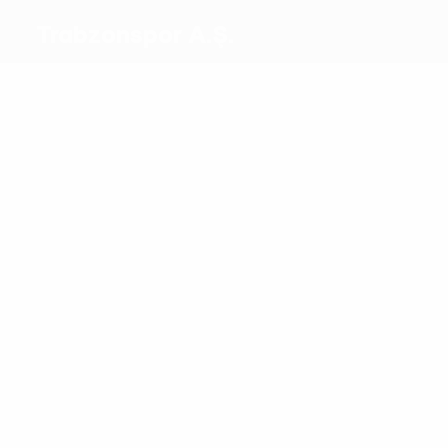
Trabzonspor A.Ş.
Migliori
marcatori
1
1
Vitor Hugo
Enis Destan
Più
presenze