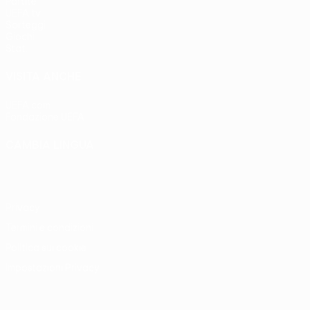
Partite
UEFA.tv
Sorteggi
Giochi
Stat.
VISITA ANCHE
UEFA.com
Fondazione UEFA
CAMBIA LINGUA
Italiano
English
Français
Deutsch
Русский
Español
Italia
Privacy
Termini e condizioni
Politica sui cookie
Impostazioni Privacy