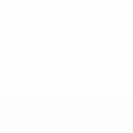
6
6
Bruno Peres
Bakasetas
2022/23
G
V
P
S
Spareggio
2
1
0
1