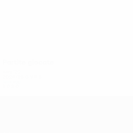
8
6
Uğurcan Çakır
Vitor Hugo
Partite giocate
Anni '20
2024/25
G
V
P
S
Spareggi
2
0
2
0
UEFA Conference League