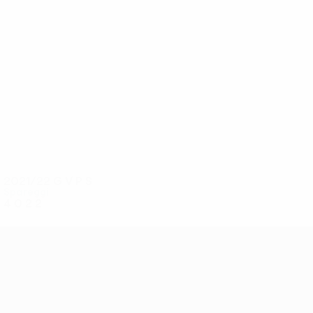
4
4
Hamšík
Abdülkadir Ömür
2021/22
G
V
P
S
Spareggi
4
0
2
2