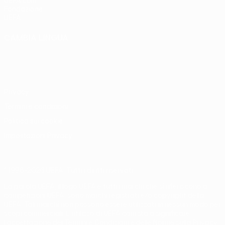
UEFA.com
Fondazione
UEFA
CAMBIA LINGUA
Italiano
English
Français
Deutsch
Русский
Español
Italiano
Português
Privacy
Termini e condizioni
Politica sui cookie
Impostazioni Privacy
© 1998-2026 UEFA. Tutti i diritti riservati
La parola UEFA, il logo UEFA e tutti i marchi che si riferiscono a
competizioni UEFA, sono marchi registrati e/o copyright della
UEFA. Tali marchi non possono essere utilizzati in nessun modo per
scopi commerciali. L'utilizzo di UEFA.com sta a significare
l'accettazione dei Termini e Condizioni e delle Norme sulla Privacy.