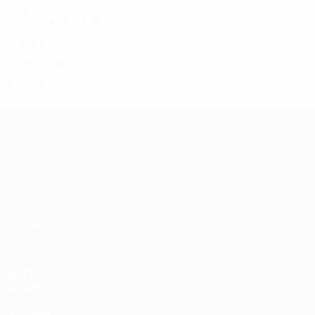
Anni '20
2023/24
G
V
P
S
Quarti di finale
16
11
1
4
2021/22
G
V
P
S
Spareggio
2
0
0
2
UEFA Conference League
Partite
Squadre
UEFA.tv
Notizie
Sorteggi
Storia
Giochi
Dettagli
Stat.
Store (club)
VISITA
ANCHE