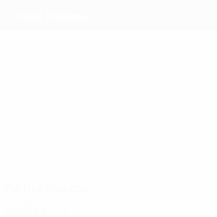
GNK Dinamo
Migliori
marcatori
2
1
1
1
1
7
Kaneko
Vidović
Hoxha
Bulat
Marin
Petković
Più
presenze
10
8
9
10
Mišić
8
Kaneko
8
Vidović
Baturina
S.
Kulenović
Ristovski
Partite giocate
Anni '20
2023/24
G
V
P
S