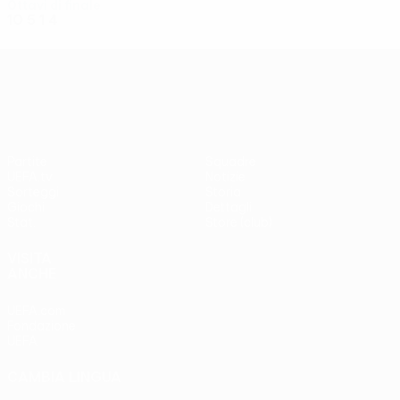
Ottavi di finale
10
5
1
4
UEFA Conference League
Partite
Squadre
UEFA.tv
Notizie
Sorteggi
Storia
Giochi
Dettagli
Stat.
Store (club)
VISITA
ANCHE
UEFA.com
Fondazione
UEFA
CAMBIA LINGUA
Italiano
English
Français
Deutsch
Русский
Español