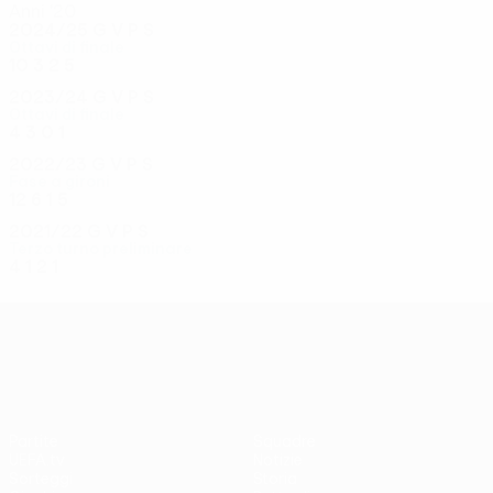
Anni '20
2024/25
G
V
P
S
Ottavi di finale
10
3
2
5
2023/24
G
V
P
S
Ottavi di finale
4
3
0
1
2022/23
G
V
P
S
Fase a gironi
12
6
1
5
2021/22
G
V
P
S
Terzo turno preliminare
4
1
2
1
UEFA Conference League
Partite
Squadre
UEFA.tv
Notizie
Sorteggi
Storia