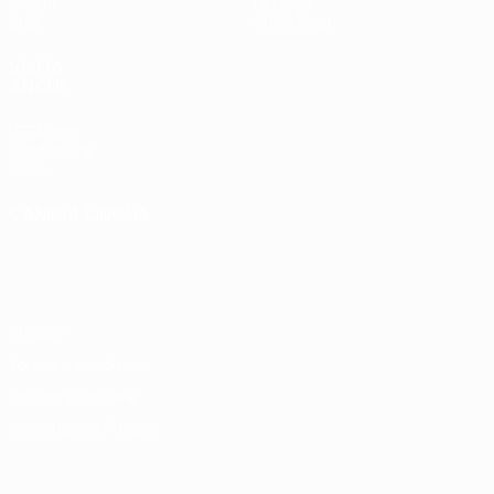
Giochi
Dettagli
Stat.
Store (club)
VISITA
ANCHE
UEFA.com
Fondazione
UEFA
CAMBIA LINGUA
Italiano
English
Français
Deutsch
Русский
Español
Italiano
Português
Privacy
Termini e condizioni
Politica sui cookie
Impostazioni Privacy