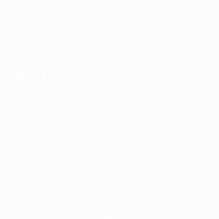
VISITA
ANCHE
UEFA.com
Fondazione
UEFA
CAMBIA LINGUA
Italiano
English
Français
Deutsch
Русский
Español
Italiano
Português
Privacy
Termini e condizioni
Politica sui cookie
Impostazioni Privacy
© 1998-2026 UEFA. Tutti i diritti riservati