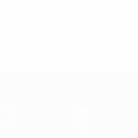
Terzo turno preliminare
6
3
0
3
2024/25
G
V
P
S
Spareggi
6
3
2
1
2023/24
G
V
P
S
Primo turno di qualificazione
2
0
0
2
2022/23
G
V
P
S
Terzo turno preliminare
4
1
2
1
UEFA Conference League
Partite
Squadre
UEFA.tv
Notizie
Sorteggi
Storia
Giochi
Dettagli
Stat.
Store (club)