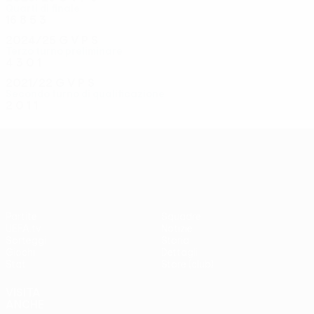
Quarti di finale
16
8
5
3
2024/25
G
V
P
S
Terzo turno preliminare
4
3
0
1
2021/22
G
V
P
S
Secondo turno di qualificazione
2
0
1
1
UEFA Conference League
Partite
Squadre
UEFA.tv
Notizie
Sorteggi
Storia
Giochi
Dettagli
Stat.
Store (club)
VISITA
ANCHE