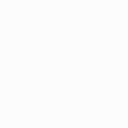
UEFA.com
Fondazione
UEFA
CAMBIA LINGUA
Italiano
English
Français
Deutsch
Русский
Español
Italiano
Português
Privacy
Termini e condizioni
Politica sui cookie
Impostazioni Privacy
© 1998-2026 UEFA. Tutti i diritti riservati
La parola UEFA, il logo UEFA e tutti i marchi che si riferiscono a
competizioni UEFA, sono marchi registrati e/o copyright della
UEFA. Tali marchi non possono essere utilizzati in nessun modo per