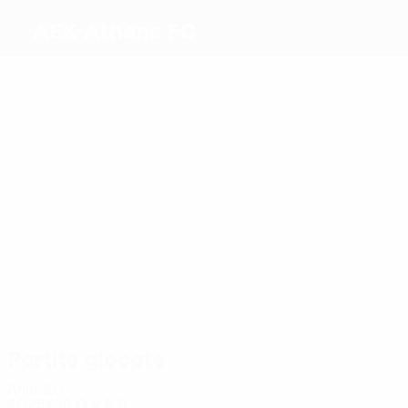
AEK Athens FC
Migliori
marcatori
5
5
5
4
4
Koita
Garcia
Kutesa
Jović
Marin
3
Gaćinović
Più
presenze
20
20
18
Rota
Koita
Pineda
19
17
20
Mantalos
Moukoudi
Strakosha
Partite giocate
Anni '20
2025/26
G
V
P
S