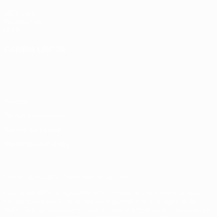
UEFA.com
Fondazione
UEFA
CAMBIA LINGUA
Italiano
English
Français
Deutsch
Русский
Español
Italiano
Português
Privacy
Termini e condizioni
Politica sui cookie
Impostazioni Privacy
© 1998-2026 UEFA. Tutti i diritti riservati
La parola UEFA, il logo UEFA e tutti i marchi che si riferiscono a
competizioni UEFA, sono marchi registrati e/o copyright della
UEFA. Tali marchi non possono essere utilizzati in nessun modo per