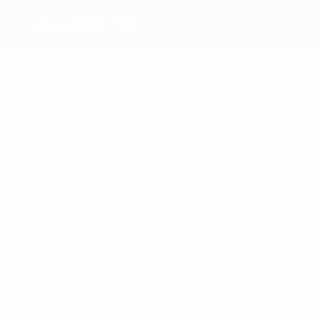
Aberdeen FC
Migliori
marcatori
3
2
2
2
3
4
Luis
Polvara
Miovski
Hedges
Ramirez
Ferguson
Lopes
Più
presenze
12
12
10
8
10
Hayes
Devlin
Shinnie
Milne
Polvara
10
MacKenzie
Partite giocate
Anni '20
2025/26
G
V
P
S