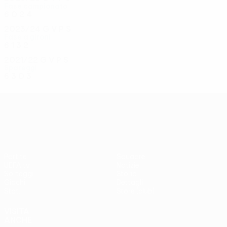
Fase campionato
6
0
2
4
2023/24
G
V
P
S
Fase a gironi
6
1
3
2
2021/22
G
V
P
S
Spareggi
6
3
0
3
UEFA Conference League
Partite
Squadre
UEFA.tv
Notizie
Sorteggi
Storia
Giochi
Dettagli
Stat.
Store (club)
VISITA
ANCHE