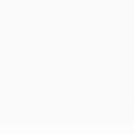
CAMBIA LINGUA
Italiano
English
Français
Deutsch
Русский
Español
Italiano
Português
Privacy
Termini e condizioni
Politica sui cookie
Impostazioni Privacy
© 1998-2026 UEFA. Tutti i diritti riservati
La parola UEFA, il logo UEFA e tutti i marchi che si riferiscono a
competizioni UEFA, sono marchi registrati e/o copyright della
UEFA. Tali marchi non possono essere utilizzati in nessun modo per
scopi commerciali. L'utilizzo di UEFA.com sta a significare
l'accettazione dei Termini e Condizioni e delle Norme sulla Privacy.