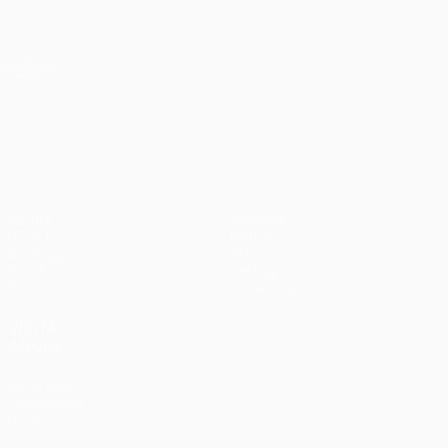
Passa
al
contenuto
UEFA Conference League
Scarica
principale
Risultati e statistiche live
UEFA Conference League
UEFA Conference League
Partite
Squadre
UEFA.tv
Notizie
Sorteggi
Storia
Giochi
Dettagli
Stat.
Store (club)
VISITA
ANCHE
UEFA.com
Fondazione
UEFA