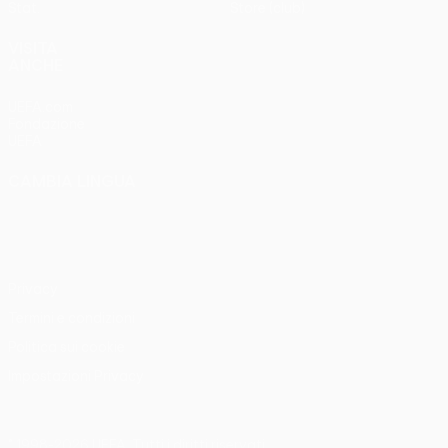
Stat.
Store (club)
VISITA
ANCHE
UEFA.com
Fondazione
UEFA
CAMBIA LINGUA
Italiano
English
Français
Deutsch
Русский
Español
Italiano
Português
Privacy
Termini e condizioni
Politica sui cookie
Impostazioni Privacy
© 1998-2026 UEFA. Tutti i diritti riservati