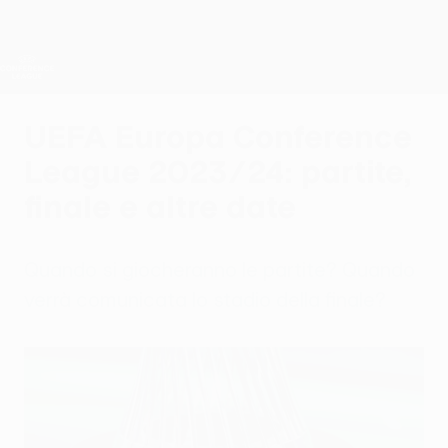
Passa
al
contenuto
UEFA Conference League
Scarica
principale
Risultati e statistiche live
UEFA Conference League
UEFA Europa Conference
League 2023/24: partite,
finale e altre date
Quando si giocheranno le partite? Quando
verrà comunicata lo stadio della finale?