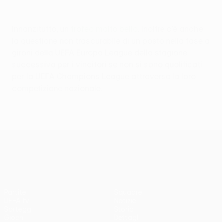
Innanzitutto, un
trofeo molto bello
. Inoltre c'è anche
la questione non trascurabile di un posto nella fase a
gironi della UEFA Europa League della stagione
successiva per i vincitori se non si sono qualificati
per la UEFA Champions League attraverso la loro
competizione nazionale.
UEFA Conference League
Partite
Squadre
UEFA.tv
Notizie
Sorteggi
Storia
Giochi
Dettagli