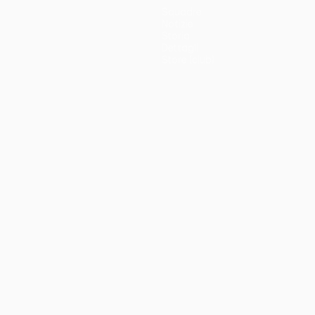
Squadre
Notizie
Storia
Dettagli
Store (club)
no
Português