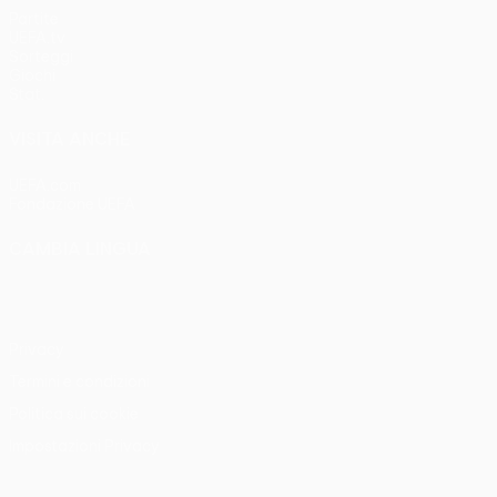
Partite
UEFA.tv
Sorteggi
Giochi
Stat.
VISITA ANCHE
UEFA.com
Fondazione UEFA
CAMBIA LINGUA
Italiano
English
Français
Deutsch
Русский
Español
Italia
Privacy
Termini e condizioni
Politica sui cookie
Impostazioni Privacy