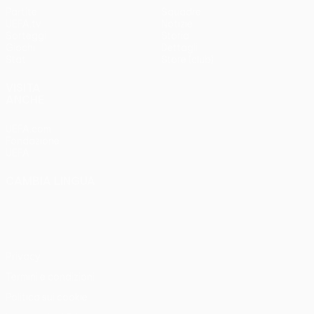
Partite
Squadre
UEFA.tv
Notizie
Sorteggi
Storia
Giochi
Dettagli
Stat.
Store (club)
VISITA
ANCHE
UEFA.com
Fondazione
UEFA
CAMBIA LINGUA
Italiano
English
Français
Deutsch
Русский
Español
Italiano
Português
Privacy
Termini e condizioni
Politica sui cookie