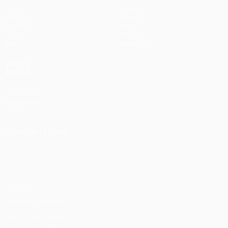
Partite
Squadre
UEFA.tv
Notizie
Sorteggi
Storia
Giochi
Dettagli
Stat.
Store (club)
VISITA
ANCHE
UEFA.com
Fondazione
UEFA
CAMBIA LINGUA
Italiano
English
Français
Deutsch
Русский
Español
Italiano
Português
Privacy
Termini e condizioni
Politica sui cookie