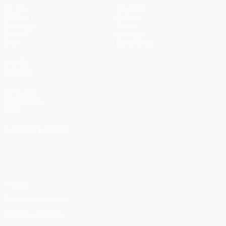
Partite
Squadre
UEFA.tv
Notizie
Sorteggi
Storia
Giochi
Dettagli
Stat.
Store (club)
VISITA
ANCHE
UEFA.com
Fondazione
UEFA
CAMBIA LINGUA
Italiano
English
Français
Deutsch
Русский
Español
Italiano
Português
Privacy
Termini e condizioni
Politica sui cookie