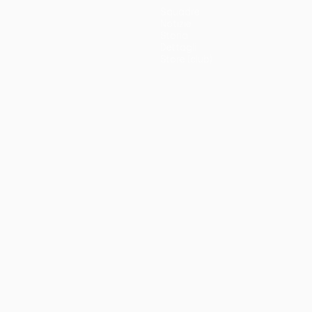
Squadre
Notizie
Storia
Dettagli
Store (club)
no
Português