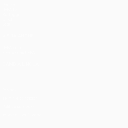
Partite
UEFA.tv
Sorteggi
Giochi
Stat.
VISITA ANCHE
UEFA.com
Fondazione UEFA
CAMBIA LINGUA
Italiano
English
Français
Deutsch
Русский
Español
Italia
Privacy
Termini e condizioni
Politica sui cookie
Impostazioni Privacy