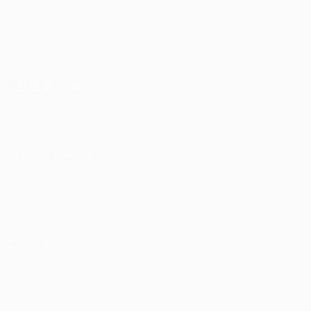
Partite
UEFA.tv
Sorteggi
Giochi
Stat.
VISITA ANCHE
UEFA.com
Fondazione UEFA
CAMBIA LINGUA
Italiano
English
Français
Deutsch
Русский
Español
Italia
Privacy
Termini e condizioni
Politica sui cookie
Impostazioni Privacy