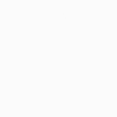
Squadre
Notizie
Storia
Dettagli
Store (club)
no
Português