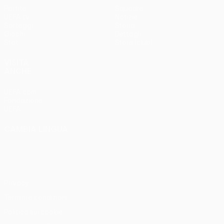
Partite
Squadre
UEFA.tv
Notizie
Sorteggi
Storia
Giochi
Dettagli
Stat.
Store (club)
VISITA
ANCHE
UEFA.com
Fondazione
UEFA
CAMBIA LINGUA
Italiano
English
Français
Deutsch
Русский
Español
Italiano
Português
Privacy
Termini e condizioni
Politica sui cookie