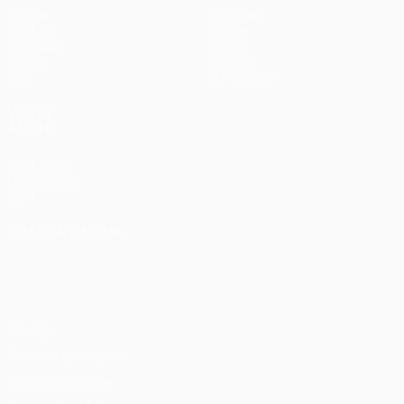
Partite
Squadre
UEFA.tv
Notizie
Sorteggi
Storia
Giochi
Dettagli
Stat.
Store (club)
VISITA
ANCHE
UEFA.com
Fondazione
UEFA
CAMBIA LINGUA
Italiano
English
Français
Deutsch
Русский
Español
Italiano
Português
Privacy
Termini e condizioni
Politica sui cookie