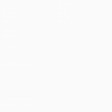
Partite
Squadre
UEFA.tv
Notizie
Sorteggi
Storia
Giochi
Dettagli
Stat.
Store (club)
VISITA
ANCHE
UEFA.com
Fondazione
UEFA
CAMBIA LINGUA
Italiano
English
Français
Deutsch
Русский
Español
Italiano
Português
Privacy
Termini e condizioni
Politica sui cookie