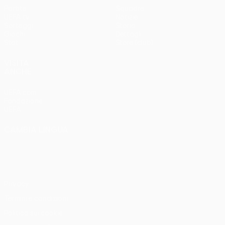
Partite
Squadre
UEFA.tv
Notizie
Sorteggi
Storia
Giochi
Dettagli
Stat.
Store (club)
VISITA
ANCHE
UEFA.com
Fondazione
UEFA
CAMBIA LINGUA
Italiano
English
Français
Deutsch
Русский
Español
Italiano
Português
Privacy
Termini e condizioni
Politica sui cookie