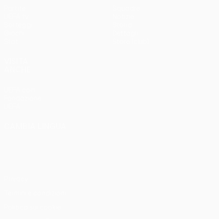
Partite
Squadre
UEFA.tv
Notizie
Sorteggi
Storia
Giochi
Dettagli
Stat.
Store (club)
VISITA
ANCHE
UEFA.com
Fondazione
UEFA
CAMBIA LINGUA
Italiano
English
Français
Deutsch
Русский
Español
Italiano
Português
Privacy
Termini e condizioni
Politica sui cookie