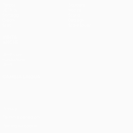
Partite
Squadre
UEFA.tv
Notizie
Sorteggi
Storia
Giochi
Dettagli
Stat.
Store (club)
VISITA
ANCHE
UEFA.com
Fondazione
UEFA
CAMBIA LINGUA
Italiano
English
Français
Deutsch
Русский
Español
Italiano
Português
Privacy
Termini e condizioni
Politica sui cookie