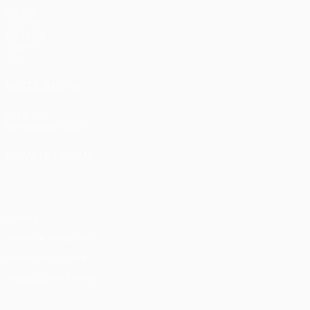
Partite
UEFA.tv
Sorteggi
Giochi
Stat.
VISITA ANCHE
UEFA.com
Fondazione UEFA
CAMBIA LINGUA
Italiano
English
Français
Deutsch
Русский
Español
Italia
Privacy
Termini e condizioni
Politica sui cookie
Impostazioni Privacy