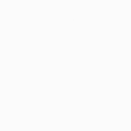
Squadre
Notizie
Storia
Dettagli
Store (club)
no
Português