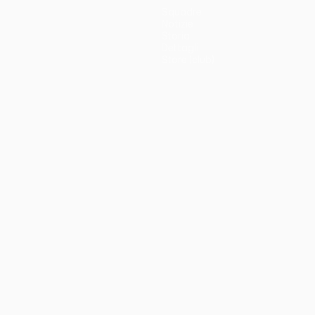
Squadre
Notizie
Storia
Dettagli
Store (club)
no
Português