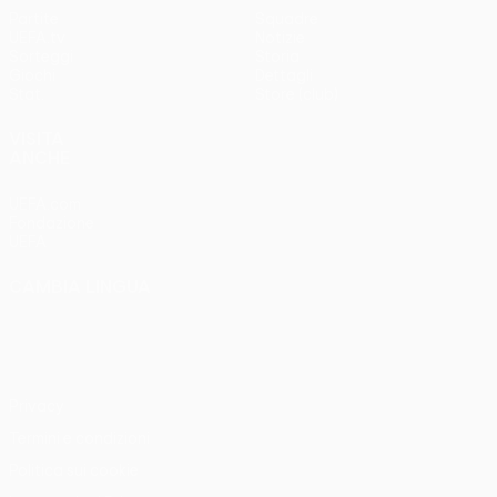
Partite
Squadre
UEFA.tv
Notizie
Sorteggi
Storia
Giochi
Dettagli
Stat.
Store (club)
VISITA
ANCHE
UEFA.com
Fondazione
UEFA
CAMBIA LINGUA
Italiano
English
Français
Deutsch
Русский
Español
Italiano
Português
Privacy
Termini e condizioni
Politica sui cookie