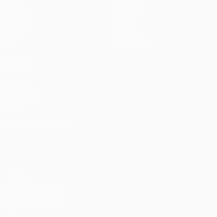
Partite
Squadre
UEFA.tv
Notizie
Sorteggi
Storia
Giochi
Dettagli
Stat.
Store (club)
VISITA
ANCHE
UEFA.com
Fondazione
UEFA
CAMBIA LINGUA
Italiano
English
Français
Deutsch
Русский
Español
Italiano
Português
Privacy
Termini e condizioni
Politica sui cookie