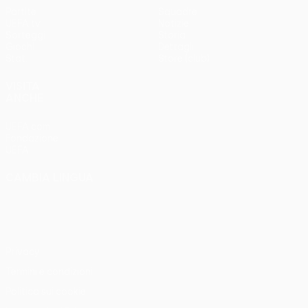
Partite
Squadre
UEFA.tv
Notizie
Sorteggi
Storia
Giochi
Dettagli
Stat.
Store (club)
VISITA
ANCHE
UEFA.com
Fondazione
UEFA
CAMBIA LINGUA
Italiano
English
Français
Deutsch
Русский
Español
Italiano
Português
Privacy
Termini e condizioni
Politica sui cookie