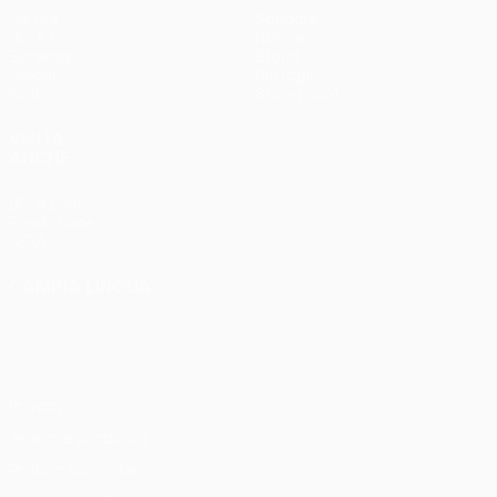
Partite
Squadre
UEFA.tv
Notizie
Sorteggi
Storia
Giochi
Dettagli
Stat.
Store (club)
VISITA
ANCHE
UEFA.com
Fondazione
UEFA
CAMBIA LINGUA
Italiano
English
Français
Deutsch
Русский
Español
Italiano
Português
Privacy
Termini e condizioni
Politica sui cookie