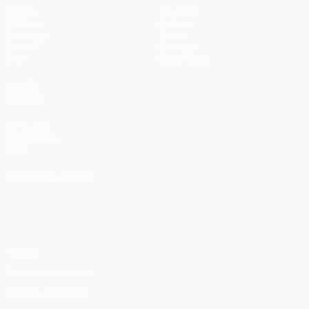
Partite
Squadre
UEFA.tv
Notizie
Sorteggi
Storia
Giochi
Dettagli
Stat.
Store (club)
VISITA
ANCHE
UEFA.com
Fondazione
UEFA
CAMBIA LINGUA
Italiano
English
Français
Deutsch
Русский
Español
Italiano
Português
Privacy
Termini e condizioni
Politica sui cookie