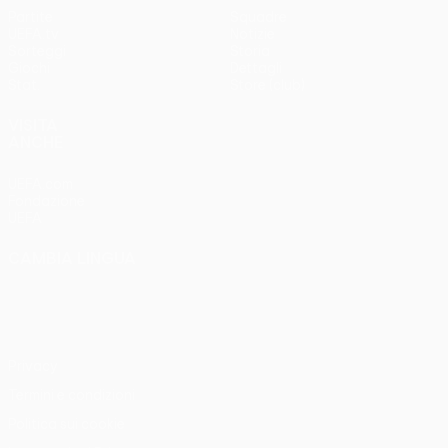
Partite
Squadre
UEFA.tv
Notizie
Sorteggi
Storia
Giochi
Dettagli
Stat.
Store (club)
VISITA
ANCHE
UEFA.com
Fondazione
UEFA
CAMBIA LINGUA
Italiano
English
Français
Deutsch
Русский
Español
Italiano
Português
Privacy
Termini e condizioni
Politica sui cookie