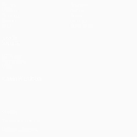
Partite
Squadre
UEFA.tv
Notizie
Sorteggi
Storia
Giochi
Dettagli
Stat.
Store (club)
VISITA
ANCHE
UEFA.com
Fondazione
UEFA
CAMBIA LINGUA
Italiano
English
Français
Deutsch
Русский
Español
Italiano
Português
Privacy
Termini e condizioni
Politica sui cookie