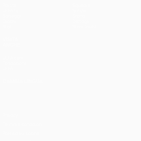
Partite
Squadre
UEFA.tv
Notizie
Sorteggi
Storia
Giochi
Dettagli
Stat.
Store (club)
VISITA
ANCHE
UEFA.com
Fondazione
UEFA
CAMBIA LINGUA
Italiano
English
Français
Deutsch
Русский
Español
Italiano
Português
Privacy
Termini e condizioni
Politica sui cookie