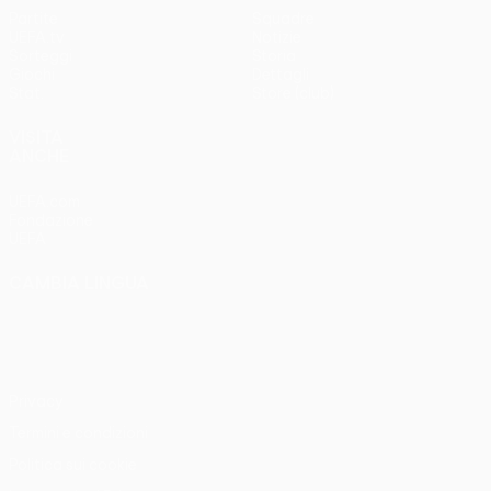
Partite
Squadre
UEFA.tv
Notizie
Sorteggi
Storia
Giochi
Dettagli
Stat.
Store (club)
VISITA
ANCHE
UEFA.com
Fondazione
UEFA
CAMBIA LINGUA
Italiano
English
Français
Deutsch
Русский
Español
Italiano
Português
Privacy
Termini e condizioni
Politica sui cookie