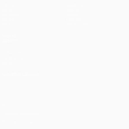
Partite
Squadre
UEFA.tv
Notizie
Sorteggi
Storia
Giochi
Dettagli
Stat.
Store (club)
VISITA
ANCHE
UEFA.com
Fondazione
UEFA
CAMBIA LINGUA
Italiano
English
Français
Deutsch
Русский
Español
Italiano
Português
Privacy
Termini e condizioni
Politica sui cookie