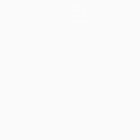
Squadre
Notizie
Storia
Dettagli
Store (club)
no
Português